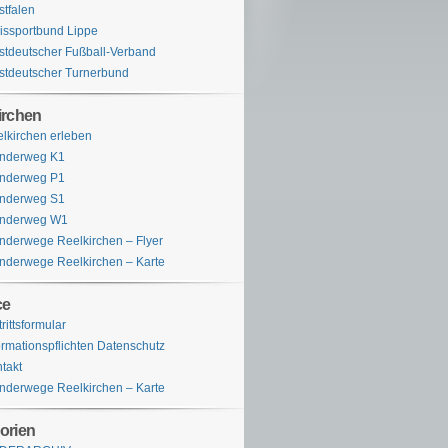
tfalen
issportbund Lippe
tdeutscher Fußball-Verband
tdeutscher Turnerbund
irchen
lkirchen erleben
nderweg K1
nderweg P1
nderweg S1
nderweg W1
derwege Reelkirchen – Flyer
derwege Reelkirchen – Karte
ce
trittsformular
ormationspflichten Datenschutz
takt
derwege Reelkirchen – Karte
orien