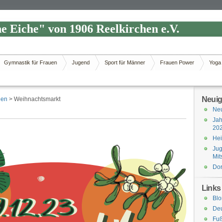
e Eiche" von 1906 Reelkirchen e.V.
Gymnastik für Frauen
Jugend
Sport für Männer
Frauen Power
Yoga
Neuig
gen
> Weihnachtsmarkt
Neu
Jah
20
Hei
Jug
Mit
Dor
Links
Blo
Deu
Fuß