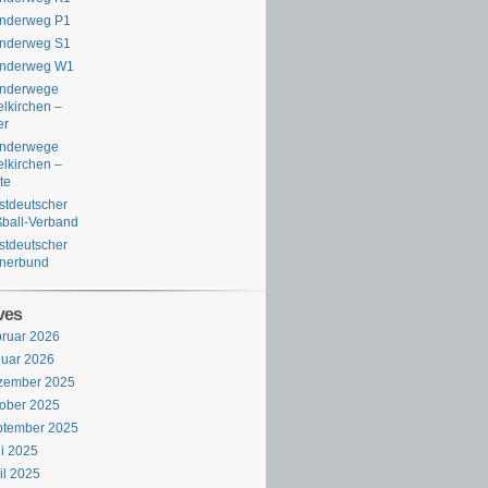
nderweg P1
nderweg S1
nderweg W1
nderwege
lkirchen –
er
nderwege
lkirchen –
te
tdeutscher
ball-Verband
tdeutscher
rnerbund
ves
ruar 2026
uar 2026
zember 2025
ober 2025
ptember 2025
i 2025
il 2025