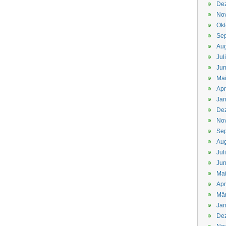
De
No
Okt
Se
Aug
Jul
Jun
Ma
Apr
Jan
De
No
Se
Aug
Jul
Jun
Ma
Apr
Mä
Jan
De