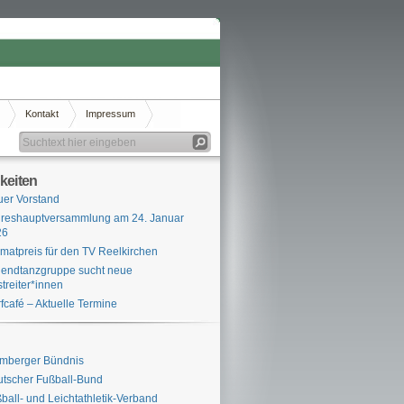
Kontakt
Impressum
keiten
er Vorstand
reshauptversammlung am 24. Januar
26
matpreis für den TV Reelkirchen
endtanzgruppe sucht neue
streiter*innen
fcafé – Aktuelle Termine
mberger Bündnis
tscher Fußball-Bund
ball- und Leichtathletik-Verband