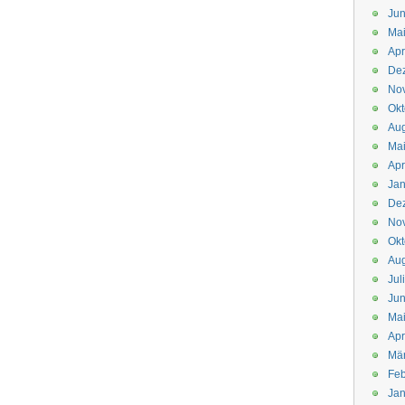
Jun
Ma
Apr
De
No
Okt
Aug
Ma
Apr
Jan
De
No
Okt
Aug
Jul
Jun
Ma
Apr
Mä
Feb
Jan