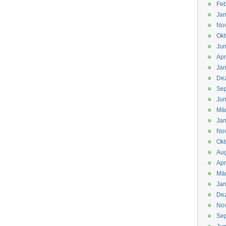
Feb
Jan
No
Okt
Jun
Apr
Jan
De
Se
Jun
Mä
Jan
No
Okt
Aug
Apr
Mä
Jan
De
No
Se