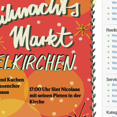
Wes
Kre
Wes
Wes
Reelk
Ree
Wa
Wa
Wa
Wa
Wan
Wan
Servi
Bei
Inf
Kon
Wan
Kateg