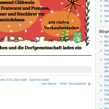
BI
Ne
Ree
Ter
Ver
Blogro
Bei
Bl
Bü
Deu
Fuß
Fuß
Lei
Ve
Wes
Inf
am 27.01.2024 statt – Save the Date!
Dat
Line Dance – Tolles Tanzangebot!
Kon
Kre
Lip
Ree
erl
Wa