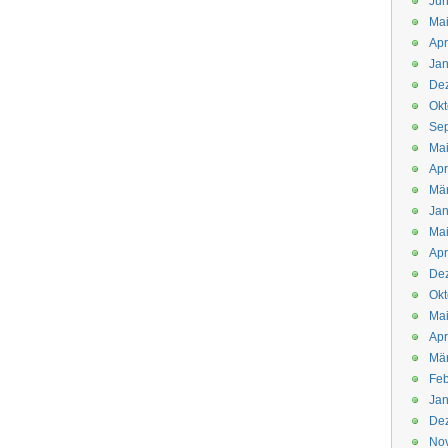
Jun
Ma
Apr
Jan
De
Okt
Se
Ma
Apr
Mä
Jan
Ma
Apr
De
Okt
Ma
Apr
Mä
Feb
Jan
De
No