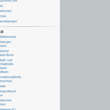
LDERARCHIV
ws
lkirchen
mine
anstaltungen
ll
trittsformular
omberger
ndnis
tscher
ball-Bund
ball- und
chtathletik-
rband
tfalen
ormationspflichten
enschutz
takt
issportbund
pe
lkirchen
eben
nderweg K1