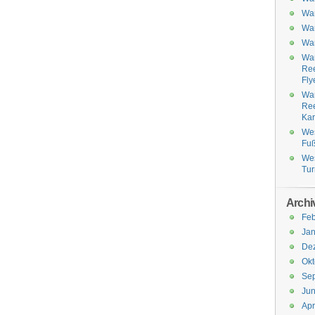
Wa
Wa
Wa
Wa
Ree
Fly
Wa
Ree
Kar
Wes
Fuß
Wes
Tu
Archi
Feb
Jan
De
Okt
Se
Jun
Apr