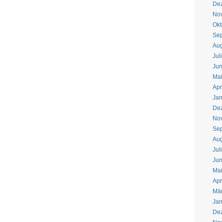
De
No
Okt
Se
Aug
Jul
Jun
Ma
Apr
Jan
De
No
Se
Aug
Jul
Jun
Ma
Apr
Mä
Jan
De