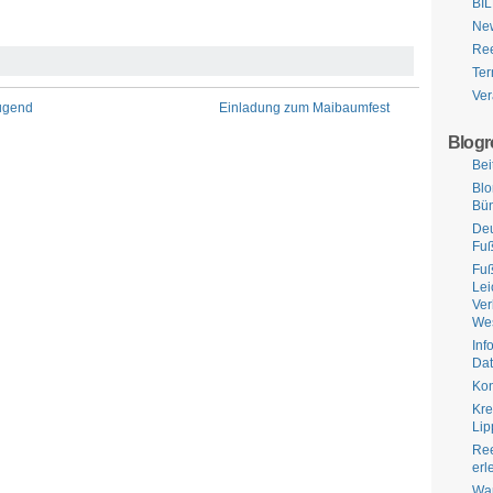
BI
Ne
Ree
Ter
Ver
Jugend
Einladung zum Maibaumfest
Blogro
Bei
Bl
Bü
Deu
Fuß
Fuß
Lei
Ve
Wes
Inf
Dat
Kon
Kre
Lip
Ree
erl
Wa