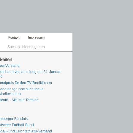
Kontakt
Impressum
keiten
er Vorstand
reshauptversammlung am 24. Januar
26
matpreis für den TV Reelkirchen
endtanzgruppe sucht neue
streiter*innen
fcafé – Aktuelle Termine
mberger Bündnis
tscher Fußball-Bund
ball- und Leichtathletik-Verband