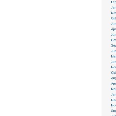
Feb
Jan
No
Okt
Jun
Apr
Jan
De
Se
Jun
Mä
Jan
No
Okt
Aug
Apr
Mä
Jan
De
No
Se