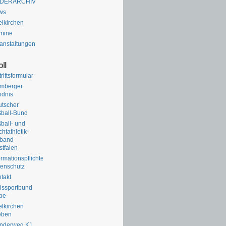
LDERARCHIV
ws
lkirchen
mine
anstaltungen
ll
trittsformular
omberger
ndnis
tscher
ball-Bund
ball- und
chtathletik-
rband
tfalen
ormationspflichten
enschutz
takt
issportbund
pe
lkirchen
eben
nderweg K1