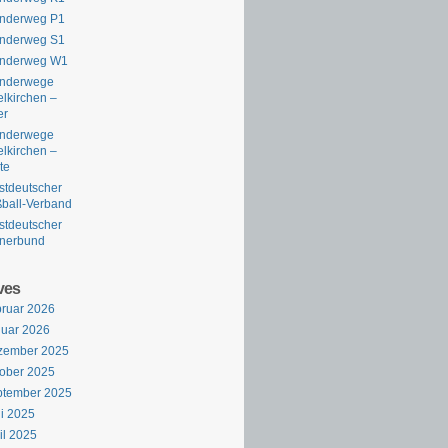
nderweg P1
nderweg S1
nderweg W1
nderwege
lkirchen –
er
nderwege
lkirchen –
te
tdeutscher
ball-Verband
tdeutscher
rnerbund
ves
ruar 2026
uar 2026
zember 2025
ober 2025
ptember 2025
i 2025
il 2025