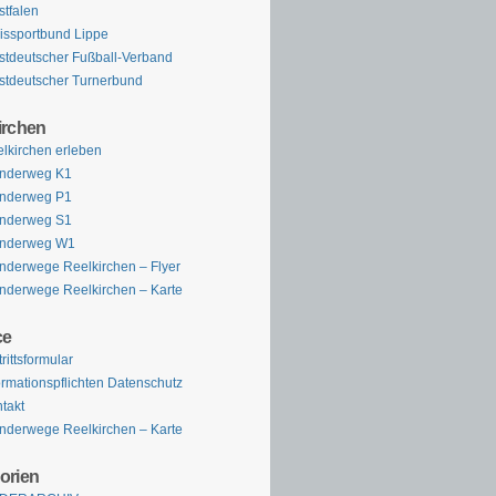
tfalen
issportbund Lippe
tdeutscher Fußball-Verband
tdeutscher Turnerbund
irchen
lkirchen erleben
nderweg K1
nderweg P1
nderweg S1
nderweg W1
derwege Reelkirchen – Flyer
derwege Reelkirchen – Karte
ce
trittsformular
ormationspflichten Datenschutz
takt
derwege Reelkirchen – Karte
orien