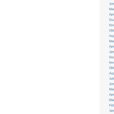
Jun
Ma
Apr
De
No
Okt
Aug
Ma
Apr
Jan
De
No
Okt
Aug
Jul
Jun
Ma
Apr
Mä
Feb
Jan