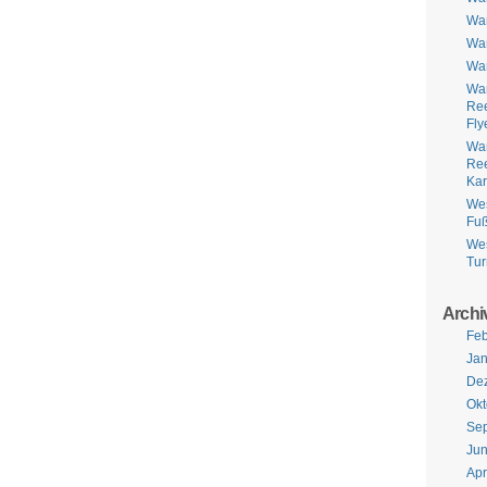
Wa
Wa
Wa
Wa
Ree
Fly
Wa
Ree
Kar
Wes
Fuß
Wes
Tu
Archi
Feb
Jan
De
Okt
Se
Jun
Apr