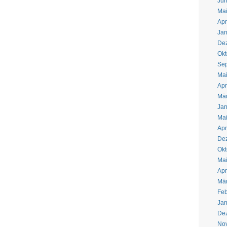
Jun
Ma
Apr
Jan
De
Okt
Se
Ma
Apr
Mä
Jan
Ma
Apr
De
Okt
Ma
Apr
Mä
Feb
Jan
De
No