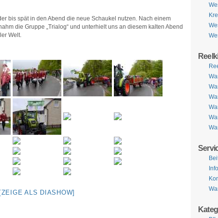
Wes
Kre
der bis spät in den Abend die neue Schaukel nutzen. Nach einem
Wes
ernahm die Gruppe „Trialog“ und unterhielt uns an diesem kalten Abend
er Welt.
Wes
Reelk
Ree
Wa
Wa
Wa
Wa
Wan
Wan
Servi
Bei
Inf
Kon
Wan
[ZEIGE ALS DIASHOW]
Kateg